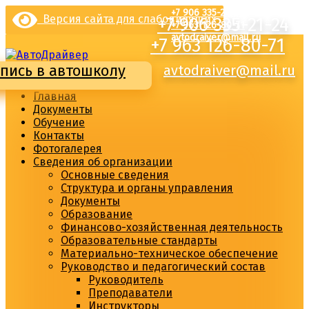
Перейти
+7 906 335-21-24
Версия сайта для слабовидящих
+7 906 335-21-24
к
+7 963 126-80-71
содержимому
avtodraiver@mail.ru
+7 963 126-80-71
пись в автошколу
avtodraiver@mail.ru
Главная
Документы
Обучение
Контакты
Фотогалерея
Сведения об организации
Основные сведения
Структура и органы управления
Документы
Образование
Финансово-хозяйственная деятельность
Образовательные стандарты
Материально-техническое обеспечение
Руководство и педагогический состав
Руководитель
Преподаватели
Инструкторы