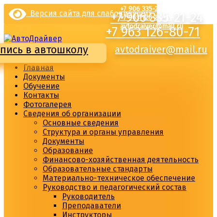
Перейти
+7 906 335-21-24
Версия сайта для слабовидящих
+7 906 335-21-24
к
+7 963 126-80-71
содержимому
avtodraiver@mail.ru
+7 963 126-80-71
пись в автошколу
avtodraiver@mail.ru
Главная
Документы
Обучение
Контакты
Фотогалерея
Сведения об организации
Основные сведения
Структура и органы управления
Документы
Образование
Финансово-хозяйственная деятельность
Образовательные стандарты
Материально-техническое обеспечение
Руководство и педагогический состав
Руководитель
Преподаватели
Инструкторы