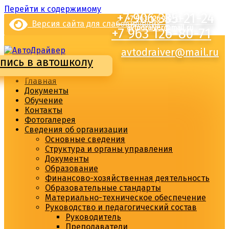
Перейти к содержимому
+7 906 335-21-24
+7 906 335-21-24
+7 963 126-80-71
Версия сайта для слабовидящих
avtodraiver@mail.ru
+7 963 126-80-71
avtodraiver@mail.ru
пись в автошколу
Главная
Документы
Обучение
Контакты
Фотогалерея
Сведения об организации
Основные сведения
Структура и органы управления
Документы
Образование
Финансово-хозяйственная деятельность
Образовательные стандарты
Материально-техническое обеспечение
Руководство и педагогический состав
Руководитель
Преподаватели