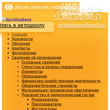
Перейти
+7 906 335-21-24
Версия сайта для слабовидящих
+7 906 335-21-24
к
+7 963 126-80-71
содержимому
avtodraiver@mail.ru
+7 963 126-80-71
пись в автошколу
avtodraiver@mail.ru
Главная
Документы
Обучение
Контакты
Фотогалерея
Сведения об организации
Основные сведения
Структура и органы управления
Документы
Образование
Финансово-хозяйственная деятельность
Образовательные стандарты
Материально-техническое обеспечение
Руководство и педагогический состав
Руководитель
Преподаватели
Инструкторы