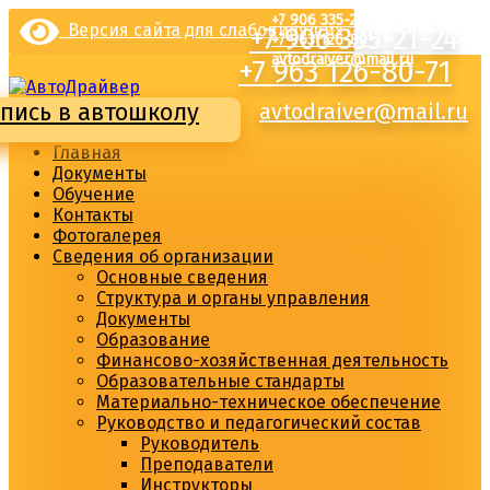
Перейти
+7 906 335-21-24
Версия сайта для слабовидящих
+7 906 335-21-24
к
+7 963 126-80-71
содержимому
avtodraiver@mail.ru
+7 963 126-80-71
пись в автошколу
avtodraiver@mail.ru
Главная
Документы
Обучение
Контакты
Фотогалерея
Сведения об организации
Основные сведения
Структура и органы управления
Документы
Образование
Финансово-хозяйственная деятельность
Образовательные стандарты
Материально-техническое обеспечение
Руководство и педагогический состав
Руководитель
Преподаватели
Инструкторы