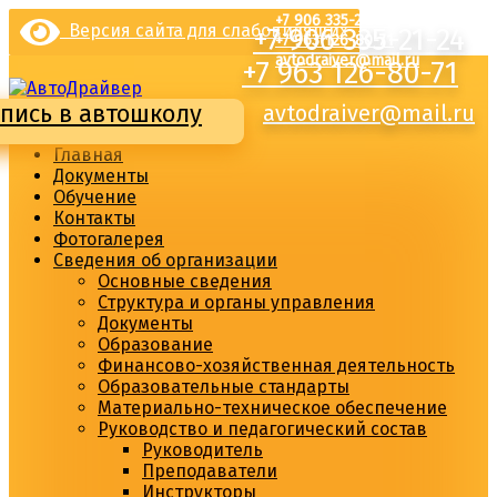
Перейти
+7 906 335-21-24
Версия сайта для слабовидящих
+7 906 335-21-24
к
+7 963 126-80-71
содержимому
avtodraiver@mail.ru
+7 963 126-80-71
пись в автошколу
avtodraiver@mail.ru
Главная
Документы
Обучение
Контакты
Фотогалерея
Сведения об организации
Основные сведения
Структура и органы управления
Документы
Образование
Финансово-хозяйственная деятельность
Образовательные стандарты
Материально-техническое обеспечение
Руководство и педагогический состав
Руководитель
Преподаватели
Инструкторы